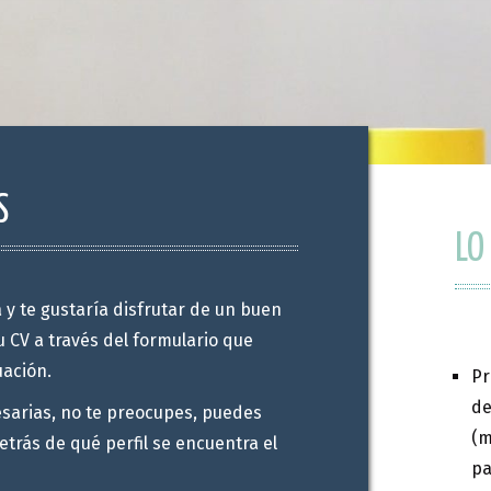
S
LO
 y te gustaría disfrutar de un buen
 CV a través del formulario que
uación.
Pr
de
cesarias, no te preocupes, puedes
(m
trás de qué perfil se encuentra el
pa